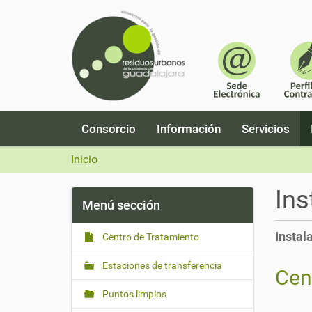
N
Consorcio
Información
Servicios
a
v
Inicio
e
g
Ins
a
Menú sección
c
i
Instal
Centro de Tratamiento
ó
n
Estaciones de transferencia
Cen
Puntos limpios