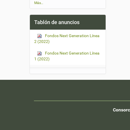
Ú
Más…
l
t
i
Tablón de anuncios
m
a
s
Fondos Next Generation Línea
n
2 (2022)
o
t
i
Fondos Next Generation Línea
c
1 (2022)
i
a
s
-
Consorc