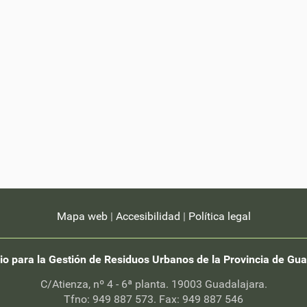
Mapa web
|
Accesibilidad
|
Política legal
io para la Gestión de Residuos Urbanos de la Provincia de Gua
C/Atienza, nº 4 - 6ª planta. 19003 Guadalajara.
Tfno: 949 887 573. Fax: 949 887 546