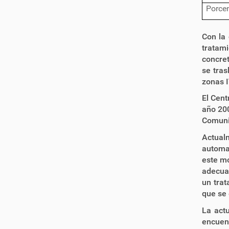
n
Porcen
o
t
i
Con la
c
i
tratami
a
concret
s
se tras
-
zonas I
El Cent
año 200
Comunid
Actual
automat
este mo
adecuac
un trat
que se 
La act
encuen