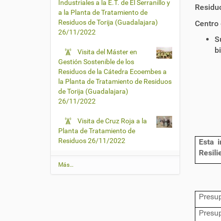
Industriales a la E.T. de El Serranillo y
Residuo
a la Planta de Tratamiento de
Residuos de Torija (Guadalajara)
Centro 
26/11/2022
S
b
Visita del Máster en
Gestión Sostenible de los
Residuos de la Cátedra Ecoembes a
la Planta de Tratamiento de Residuos
de Torija (Guadalajara)
26/11/2022
Visita de Cruz Roja a la
Planta de Tratamiento de
Residuos
26/11/2022
Esta 
Resil
Ú
Más…
l
t
i
Presup
m
a
Presu
s