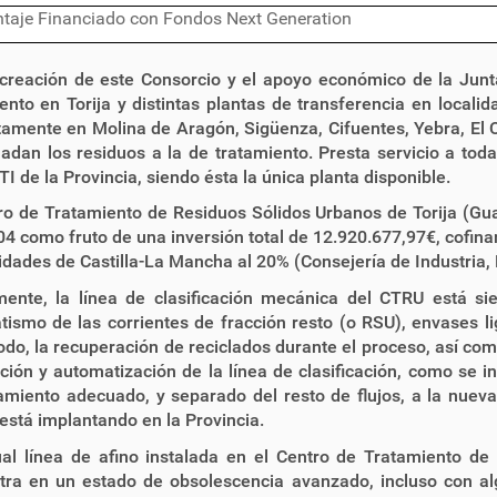
taje Financiado con Fondos Next Generation
 creación de este Consorcio y el apoyo económico de la Jun
ento en Torija y distintas plantas de transferencia en locali
amente en Molina de Aragón, Sigüenza, Cifuentes, Yebra, El 
ladan los residuos a la de tratamiento. Presta servicio a toda
TI de la Provincia, siendo ésta la única planta disponible.
ro de Tratamiento de Residuos Sólidos Urbanos de Torija (Gua
4 como fruto de una inversión total de 12.920.677,97€, cofina
ades de Castilla-La Mancha al 20% (Consejería de Industria,
mente, la línea de clasificación mecánica del CTRU está s
ismo de las corrientes de fracción resto (o RSU), envases l
do, la recuperación de reciclados durante el proceso, así com
ión y automatización de la línea de clasificación, como se i
amiento adecuado, y separado del resto de flujos, a la nueva
está implantando en la Provincia.
ual línea de afino instalada en el Centro de Tratamiento de
tra en un estado de obsolescencia avanzado, incluso con al