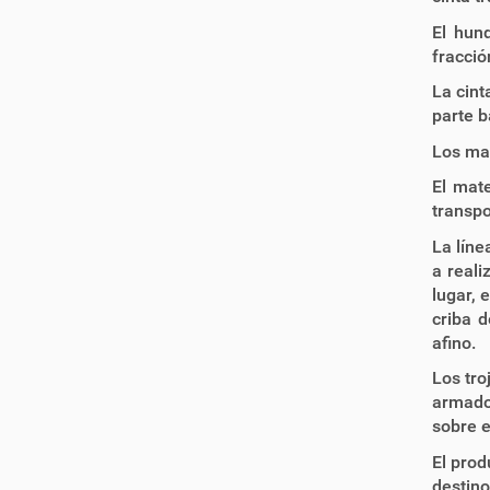
El hun
fracció
La cint
parte b
Los ma
El mat
transpo
La líne
a reali
lugar, 
criba d
afino.
Los tro
armado.
sobre e
El prod
destino