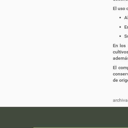
El uso 
A
E
S
En los 
cultivo
además 
El com
conserv
de orig
archiva