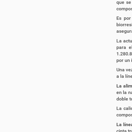
que se
compost
Es por
biorre
asegura
La act
para e
1.280.
por un 
Una vez
a la lí
La alim
en la n
doble t
La cali
compost
La líne
cinta t