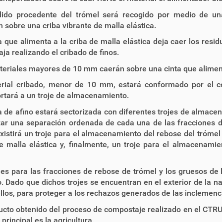
dido procedente del trómel será recogido por medio de una
n sobre una criba vibrante de malla elástica.
a que alimenta a la criba de malla elástica deja caer los resi
aja realizando el cribado de finos.
teriales mayores de 10 mm caerán sobre una cinta que alimen
erial cribado, menor de 10 mm, estará conformado por el co
rtará a un troje de almacenamiento.
a de afino estará sectorizada con diferentes trojes de alma
zar una separación ordenada de cada una de las fracciones d
existirá un troje para el almacenamiento del rebose del trómel
e malla elástica y, finalmente, un troje para el almacenami
jes para las fracciones de rebose de trómel y los gruesos de l
 Dado que dichos trojes se encuentran en el exterior de la na
llos, para proteger a los rechazos generados de las inclemenc
ucto obtenido del proceso de compostaje realizado en el CTR
 principal es la agricultura.