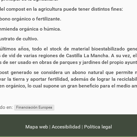
del compost en la agricultura puede tener distintos fines:
bono orgánico o fertilizante.
nmienda orgánica o húmica.
ustrato de cultivo.
últimos años, todo el stock de material bioestabilizado gen
s de vid de varias regiones de Castilla La Mancha. A su vez, e
de ser usado en obras de parques y jardines del propio ayun
post generado se considera un abono natural que permite m
ar la tierra y aportar fertilidad, además de lograr la recicla
en orgánico, lo cual supone un gran beneficio para el medio a
do en:
Financiación Europea
Mapa web
|
Accesibilidad
|
Política legal