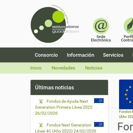
N
Consorcio
Información
Servicios
a
v
Inicio
Novedades
Noticias
e
g
a
Últimas noticias
c
i
Fondos de Ayuda Next
ó
Generation Primera Línea 2025
n
Fondos N
26/02/2026
(Año 20
Fon
Fondos Next Generation
Línea 4C (Año 2023)
24/02/2026