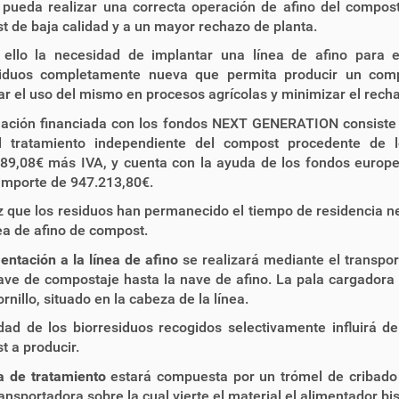
 pueda realizar una correcta operación de afino del compos
 de baja calidad y a un mayor rechazo de planta.
 ello la necesidad de implantar una línea de afino para 
siduos completamente nueva que permita producir un com
r el uso del mismo en procesos agrícolas y minimizar el recha
uación financiada con los fondos NEXT GENERATION consiste e
l tratamiento independiente del compost procedente de lo
889,08€ más IVA, y cuenta con la ayuda de los fondos euro
importe de 947.213,80€.
 que los residuos han permanecido el tiempo de residencia ne
nea de afino de compost.
entación a la línea de afino
se realizará mediante el transpo
ave de compostaje hasta la nave de afino. La pala cargadora
ornillo, situado en la cabeza de la línea.
dad de los biorresiduos recogidos selectivamente influirá d
 a producir.
a de tratamiento
estará compuesta por un trómel de cribado
ransportadora sobre la cual vierte el material el alimentador bis