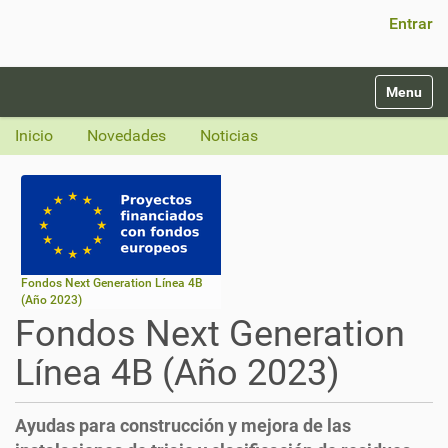
Búsqueda Avanzada…
Entrar
N
Toggle na
a
v
Inicio
Novedades
Noticias
e
g
a
c
i
ó
n
Fondos Next Generation Línea 4B
(Año 2023)
Fondos Next Generation
Línea 4B (Año 2023)
Ayudas para construcción y mejora de las