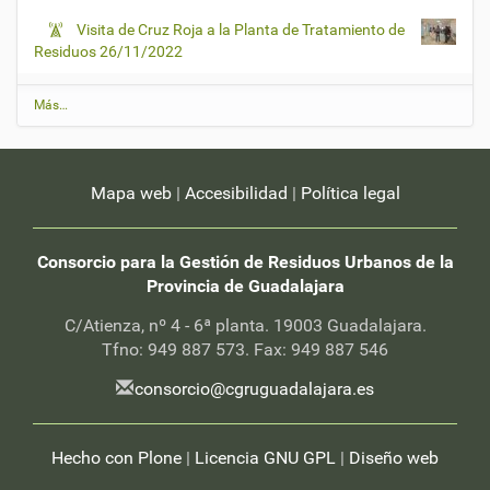
Visita de Cruz Roja a la Planta de Tratamiento de
Residuos
26/11/2022
Ú
Más…
l
t
i
m
Mapa web
|
Accesibilidad
|
Política legal
a
s
n
o
Consorcio para la Gestión de Residuos Urbanos de la
t
Provincia de Guadalajara
i
c
C/Atienza, nº 4 - 6ª planta. 19003 Guadalajara.
i
a
Tfno: 949 887 573. Fax: 949 887 546
s
-
consorcio@cgruguadalajara.es
Hecho con Plone
|
Licencia GNU GPL
|
Diseño web