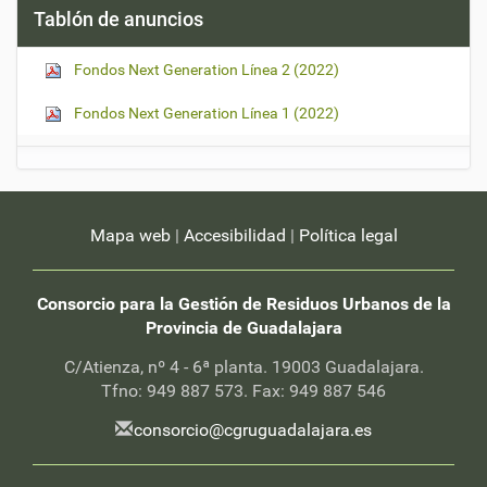
i
Tablón de anuncios
m
a
s
Fondos Next Generation Línea 2 (2022)
n
o
t
Fondos Next Generation Línea 1 (2022)
i
c
i
a
s
-
Mapa web
|
Accesibilidad
|
Política legal
Consorcio para la Gestión de Residuos Urbanos de la
Provincia de Guadalajara
C/Atienza, nº 4 - 6ª planta. 19003 Guadalajara.
Tfno: 949 887 573. Fax: 949 887 546
consorcio@cgruguadalajara.es