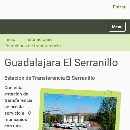
Búsqueda Avanzada…
Entrar
N
Toggle na
a
v
Inicio
Instalaciones
e
Estaciones de transferencia
g
a
Guadalajara El Serranillo
c
i
ó
Estación de Transferencia El Serranillo
n
Con esta
estación de
transferencia
se presta
servicio a 10
municipios
con una