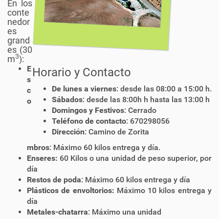
En los
conte
nedor
es
grand
es (30
3
m
):
E
Horario y Contacto
s
De lunes a viernes
: desde las 08:00 a 15:00 h.
c
Sábados
: desde las 8:00h h hasta las 13:00 h
o
Domingos y Festivos
: Cerrado
Teléfono de contacto
: 670298056
Dirección
: Camino de Zorita
mbros
: Máximo 60 kilos entrega y día.
Enseres:
60 Kilos o una unidad de peso superior, por
día
Restos de poda
: Máximo 60 kilos entrega y día
Plásticos de envoltorios:
Máximo 10 kilos entrega y
día
Metales-chatarra
: Máximo una unidad