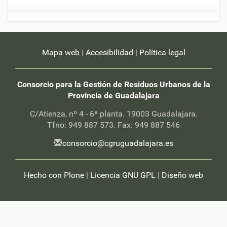
i
c
i
a
s
-
Mapa web
|
Accesibilidad
|
Política legal
Consorcio para la Gestión de Residuos Urbanos de la
Provincia de Guadalajara
C/Atienza, nº 4 - 6ª planta. 19003 Guadalajara.
Tfno: 949 887 573. Fax: 949 887 546
consorcio@cgruguadalajara.es
Hecho con Plone
|
Licencia GNU GPL
|
Diseño web