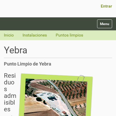
Búsqueda Avanzada…
Entrar
N
Toggle na
a
v
Inicio
Instalaciones
Puntos limpios
e
g
Yebra
a
c
i
Punto Limpio de Yebra
ó
n
Resi
duo
s
adm
isibl
es