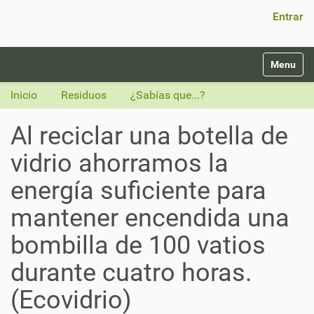
Búsqueda Avanzada…
Entrar
N
Toggle na
a
v
Inicio
Residuos
¿Sabías que...?
e
g
Al reciclar una botella de
a
c
vidrio ahorramos la
i
ó
energía suficiente para
n
mantener encendida una
bombilla de 100 vatios
durante cuatro horas.
(Ecovidrio)