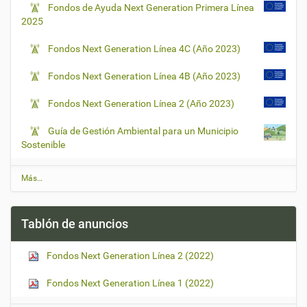
Fondos de Ayuda Next Generation Primera Línea
2025
Fondos Next Generation Línea 4C (Año 2023)
Fondos Next Generation Línea 4B (Año 2023)
Fondos Next Generation Línea 2 (Año 2023)
Guía de Gestión Ambiental para un Municipio
Sostenible
Ú
Más…
l
t
i
Tablón de anuncios
m
a
s
Fondos Next Generation Línea 2 (2022)
n
o
t
Fondos Next Generation Línea 1 (2022)
i
c