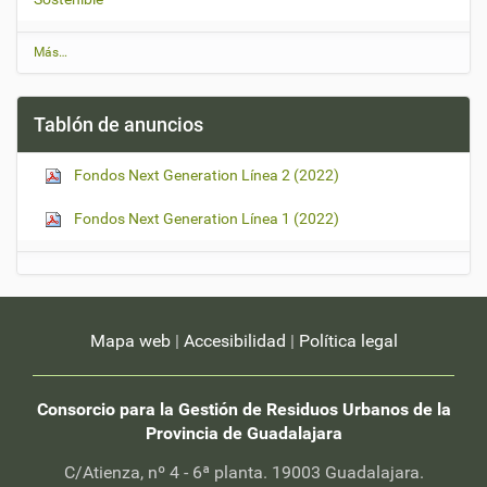
Ú
Más…
l
t
i
Tablón de anuncios
m
a
s
Fondos Next Generation Línea 2 (2022)
n
o
t
Fondos Next Generation Línea 1 (2022)
i
c
i
a
s
-
Mapa web
|
Accesibilidad
|
Política legal
Consorcio para la Gestión de Residuos Urbanos de la
Provincia de Guadalajara
C/Atienza, nº 4 - 6ª planta. 19003 Guadalajara.