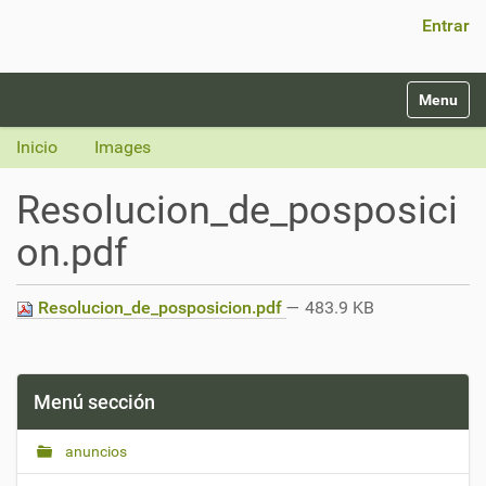
Búsqueda Avanzada…
Entrar
N
Toggle na
a
v
Inicio
Images
e
g
Resolucion_de_posposici
a
c
on.pdf
i
ó
n
Resolucion_de_posposicion.pdf
— 483.9 KB
Menú sección
anuncios