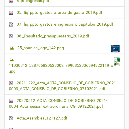
4_ptoingresos.pdf
t
a
m
05._liq_ppto_gastos_x_area_de_gasto_2019.pdf
a
ñ
07._liq_ppto_gastos_e_ingresos_x_capitulos_2019.pdf
o
c
08._Resultado_presupuestario_2019.pdf
o
m
p
25_spanish_logo_142.png
l
e
t
11030312_528766820628002_7990852336694922119_o
o
…
.jpg
20211222_Acta_ACTA_CONSEJO_DE_GOBIERNO_2021-
0003_ACTA_CONSEJO_DE_GOBIERNO_07102021.pdf
20220512_ACTA_CONSEJO_DE_GOBIERNO_2021-
0004_Acta_sesion_extraordinaria_CG_09122021.pdf
Acta_Asamblea_121127.pdf