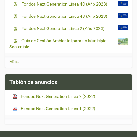
Fondos Next Generation Línea 4C (Año 2023)
Fondos Next Generation Línea 4B (Año 2023)
Fondos Next Generation Línea 2 (Año 2023)
Guía de Gestión Ambiental para un Municipio
Sostenible
Ú
Más…
l
t
i
Tablón de anuncios
m
a
s
Fondos Next Generation Línea 2 (2022)
n
o
t
Fondos Next Generation Línea 1 (2022)
i
c
i
a
s