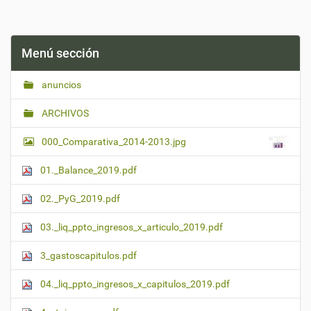
g
a
c
l
Menú sección
i
c
a
anuncios
q
u
ARCHIVOS
í
p
a
000_Comparativa_2014-2013.jpg
r
a
01._Balance_2019.pdf
v
e
r
02._PyG_2019.pdf
l
a
03._liq_ppto_ingresos_x_articulo_2019.pdf
i
m
3_gastoscapitulos.pdf
a
g
e
04._liq_ppto_ingresos_x_capitulos_2019.pdf
n
a