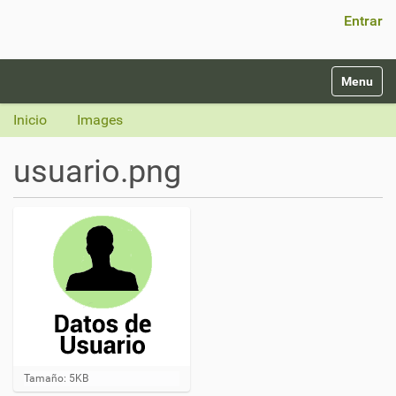
Búsqueda Avanzada…
Entrar
N
Toggle na
a
v
Inicio
Images
e
g
usuario.png
a
c
i
ó
n
H
Tamaño: 5KB
a