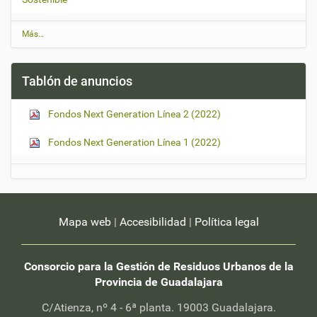
Ú
Más…
l
t
i
Tablón de anuncios
m
a
s
Fondos Next Generation Línea 2 (2022)
n
o
t
Fondos Next Generation Línea 1 (2022)
i
c
i
a
s
-
Mapa web
|
Accesibilidad
|
Política legal
Consorcio para la Gestión de Residuos Urbanos de la
Provincia de Guadalajara
C/Atienza, nº 4 - 6ª planta. 19003 Guadalajara.