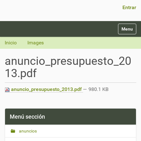
Búsqueda Avanzada…
Entrar
N
Toggle na
a
v
Inicio
Images
e
g
anuncio_presupuesto_20
a
c
13.pdf
i
ó
n
anuncio_presupuesto_2013.pdf
— 980.1 KB
Menú sección
anuncios