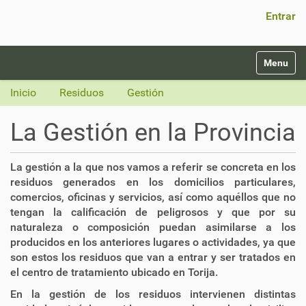
Búsqueda Avanzada…
Entrar
N
Toggle na
a
v
Inicio
Residuos
Gestión
e
g
La Gestión en la Provincia
a
c
i
La gestión a la que nos vamos a referir se concreta en los
ó
residuos generados en los domicilios particulares,
n
comercios, oficinas y servicios, así como aquéllos que no
tengan la calificación de peligrosos y que por su
naturaleza o composición puedan asimilarse a los
producidos en los anteriores lugares o actividades, ya que
son estos los residuos que van a entrar y ser tratados en
el centro de tratamiento ubicado en Torija.
En la gestión de los residuos intervienen distintas