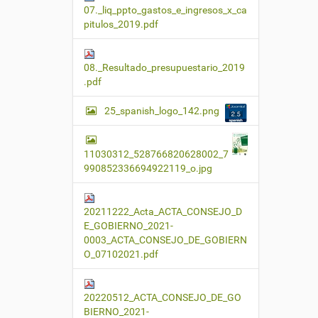
07._liq_ppto_gastos_e_ingresos_x_ca
m
a
pitulos_2019.pdf
ñ
o
c
08._Resultado_presupuestario_2019
o
.pdf
m
p
l
25_spanish_logo_142.png
e
t
o
11030312_528766820628002_7
…
990852336694922119_o.jpg
20211222_Acta_ACTA_CONSEJO_D
E_GOBIERNO_2021-
0003_ACTA_CONSEJO_DE_GOBIERN
O_07102021.pdf
20220512_ACTA_CONSEJO_DE_GO
BIERNO_2021-