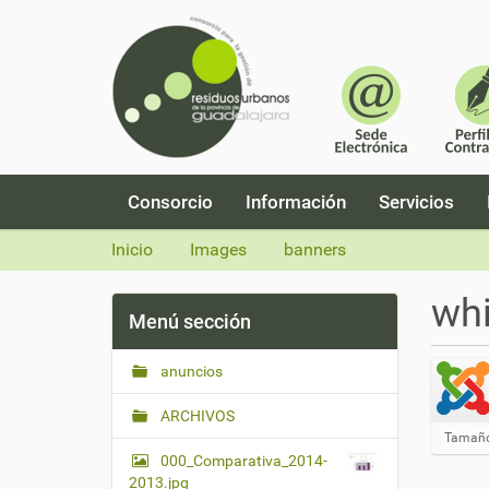
N
Consorcio
Información
Servicios
a
v
Inicio
Images
banners
e
g
whi
a
Menú sección
c
i
anuncios
ó
n
ARCHIVOS
H
Tamaño
a
000_Comparativa_2014-
g
2013.jpg