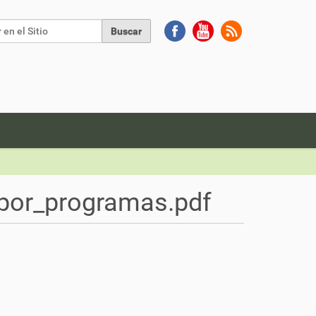
Buscar
da Avanzada…
por_programas.pdf