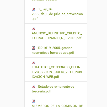
1_Ley_16-
2002_de_1_de_julio_de_prevencion
.pdf
ANUNCIO_DEFINITIVO_CREDITO_
EXTRAORDINARIO_N_1-2013.pdf
RD 1619_2005, gestion
neumaticos fuera de uso.pdf
ESTATUTOS_CONSORCIO_DEFINI
TIVO_SESION__JULIO_2017_PUBL
ICACION_WEB.pdf
Estado de remanente de
tesoreria.pdf
MIEMBROS_DE_LA_COMISION_DE