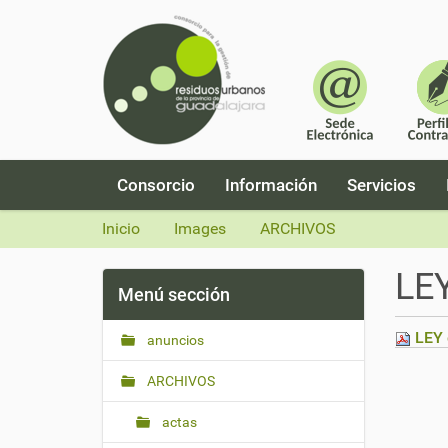
N
Consorcio
Información
Servicios
a
v
Inicio
Images
ARCHIVOS
e
g
LEY
a
Menú sección
c
i
LEY 
anuncios
ó
n
ARCHIVOS
actas