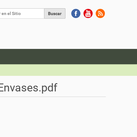
Buscar
da Avanzada…
Envases.pdf