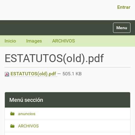
Búsqueda Avanzada…
Entrar
N
Toggle na
a
v
Inicio
Images
ARCHIVOS
e
g
ESTATUTOS(old).pdf
a
c
i
ESTATUTOS(old).pdf
— 505.1 KB
ó
n
Menú sección
anuncios
ARCHIVOS