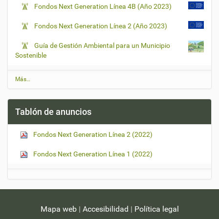
Fondos Next Generation Línea 4B (Año 2023)
Fondos Next Generation Línea 2 (Año 2023)
Guía de Gestión Ambiental para un Municipio
Sostenible
Ú
Más…
l
t
i
Tablón de anuncios
m
a
s
Fondos Next Generation Línea 2 (2022)
n
o
t
Fondos Next Generation Línea 1 (2022)
i
c
i
a
s
-
Mapa web
|
Accesibilidad
|
Política legal