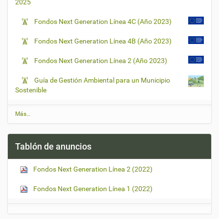
2025
Fondos Next Generation Línea 4C (Año 2023)
Fondos Next Generation Línea 4B (Año 2023)
Fondos Next Generation Línea 2 (Año 2023)
Guía de Gestión Ambiental para un Municipio
Sostenible
Ú
Más…
l
t
i
Tablón de anuncios
m
a
s
Fondos Next Generation Línea 2 (2022)
n
o
t
Fondos Next Generation Línea 1 (2022)
i
c
i