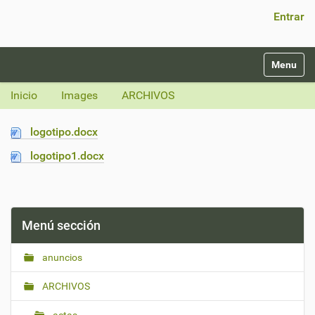
Búsqueda Avanzada…
Entrar
N
Toggle na
a
v
Inicio
Images
ARCHIVOS
e
g
a
logotipo.docx
c
logotipo1.docx
i
ó
n
Menú sección
anuncios
ARCHIVOS