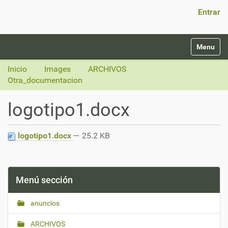
Búsqueda Avanzada…
Entrar
N
Toggle na
a
v
Inicio
Images
ARCHIVOS
e
Otra_documentacion
g
a
logotipo1.docx
c
i
ó
logotipo1.docx
— 25.2 KB
n
Menú sección
anuncios
ARCHIVOS