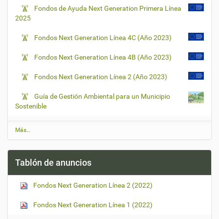
Fondos de Ayuda Next Generation Primera Línea
2025
Fondos Next Generation Línea 4C (Año 2023)
Fondos Next Generation Línea 4B (Año 2023)
Fondos Next Generation Línea 2 (Año 2023)
Guía de Gestión Ambiental para un Municipio
Sostenible
Ú
Más…
l
t
i
Tablón de anuncios
m
a
s
Fondos Next Generation Línea 2 (2022)
n
o
t
Fondos Next Generation Línea 1 (2022)
i