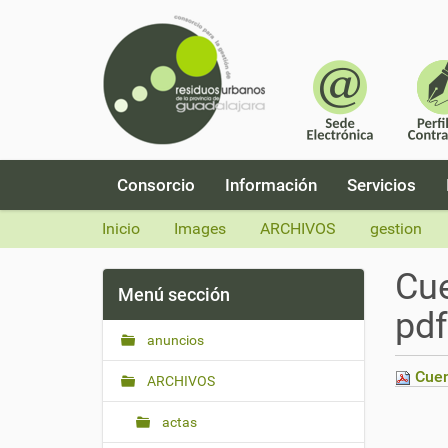
N
Consorcio
Información
Servicios
a
v
Inicio
Images
ARCHIVOS
gestion
e
g
Cue
a
Menú sección
c
pdf
i
anuncios
ó
n
Cuen
ARCHIVOS
actas