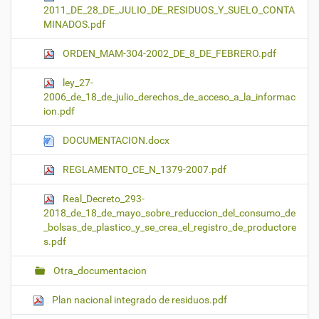
2011_DE_28_DE_JULIO_DE_RESIDUOS_Y_SUELO_CONTA
MINADOS.pdf
ORDEN_MAM-304-2002_DE_8_DE_FEBRERO.pdf
ley_27-
2006_de_18_de_julio_derechos_de_acceso_a_la_informac
ion.pdf
DOCUMENTACION.docx
REGLAMENTO_CE_N_1379-2007.pdf
Real_Decreto_293-
2018_de_18_de_mayo_sobre_reduccion_del_consumo_de
_bolsas_de_plastico_y_se_crea_el_registro_de_productore
s.pdf
Otra_documentacion
Plan nacional integrado de residuos.pdf