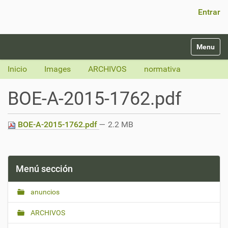
Búsqueda Avanzada…
Entrar
N
Toggle na
a
v
Inicio
Images
ARCHIVOS
normativa
e
g
BOE-A-2015-1762.pdf
a
c
i
BOE-A-2015-1762.pdf
— 2.2 MB
ó
n
Menú sección
anuncios
ARCHIVOS