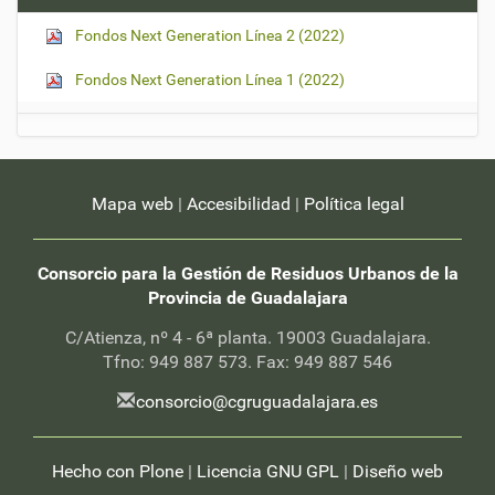
a
s
Fondos Next Generation Línea 2 (2022)
n
o
t
Fondos Next Generation Línea 1 (2022)
i
c
i
a
s
-
Mapa web
|
Accesibilidad
|
Política legal
Consorcio para la Gestión de Residuos Urbanos de la
Provincia de Guadalajara
C/Atienza, nº 4 - 6ª planta. 19003 Guadalajara.
Tfno: 949 887 573. Fax: 949 887 546
consorcio@cgruguadalajara.es
Hecho con Plone
|
Licencia GNU GPL
|
Diseño web