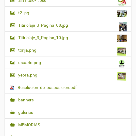
Sin titulo-1.psd
t2.jpg
Titiriclaje_3_Pagina_08.jpg
Titiriclaje_3_Pagina_10.jpg
torija.png
usuario.png
yebra.png
Resolucion_de_posposicion.pdf
banners
galerias
MEMORIAS