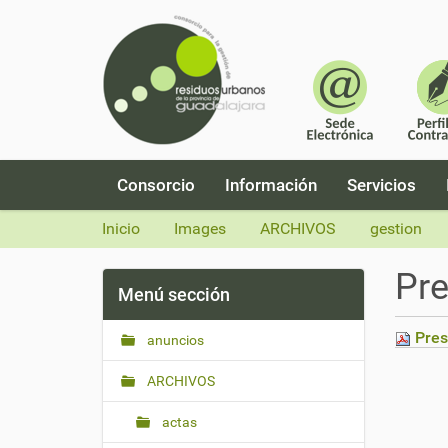
N
Consorcio
Información
Servicios
a
v
Inicio
Images
ARCHIVOS
gestion
e
g
Pre
a
Menú sección
c
i
Pres
anuncios
ó
n
ARCHIVOS
actas